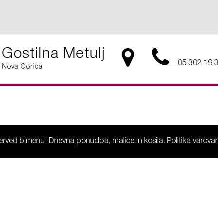
Gostilna Metulj
05 302 19 
Nova Gorica
eserved bimenu: Dnevna ponudba, malice in kosila.
Politika varov