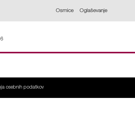
Osmice
Oglaševanje
36
anja osebnih podatkov