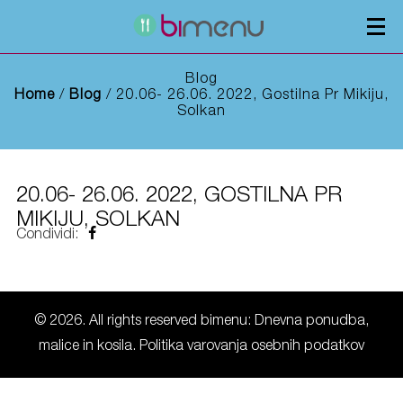
Osmice
Oglaševanje
Blog
Home
/
Blog
/ 20.06- 26.06. 2022, Gostilna Pr Mikiju,
Solkan
20.06- 26.06. 2022, GOSTILNA PR
MIKIJU, SOLKAN
Condividi:
© 2026. All rights reserved bimenu: Dnevna ponudba,
malice in kosila.
Politika varovanja osebnih podatkov