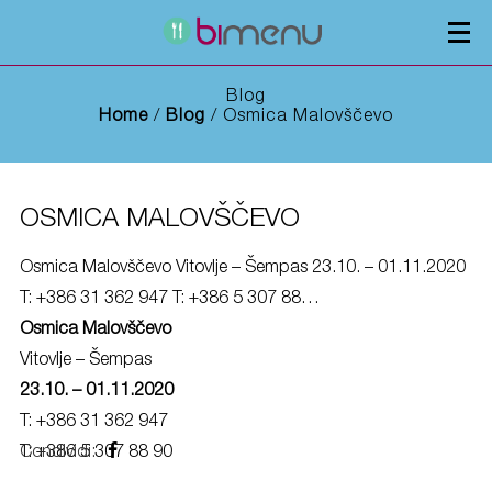
Osmice
Oglaševanje
Blog
Home
/
Blog
/ Osmica Malovščevo
OSMICA MALOVŠČEVO
Osmica Malovščevo Vitovlje – Šempas 23.10. – 01.11.2020
T: +386 31 362 947 T: +386 5 307 88…
Osmica Malovščevo
Vitovlje – Šempas
23.10. – 01.11.2020
T: +386 31 362 947
T: +386 5 307 88 90
Condividi: