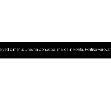
eserved bimenu: Dnevna ponudba, malice in kosila.
Politika varov