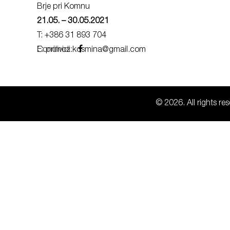
Brje pri Komnu
21.05. – 30.05.2021
T: +386 31 893 704
E: primoz.kosmina@gmail.com
Condividi:
© 2026. All rights r