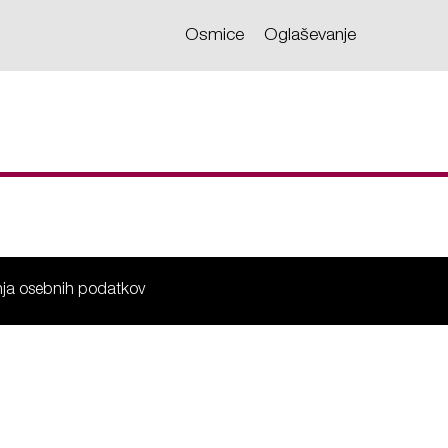
Osmice
Oglaševanje
anja osebnih podatkov